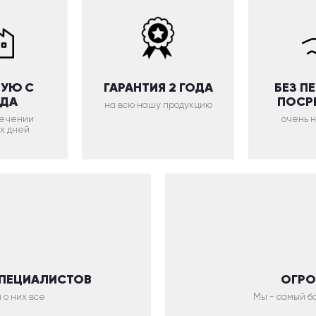
УЮ С
ГАРАНТИЯ 2 ГОДА
БЕЗ П
ОДА
ПОСР
на всю нашу продукцию
 течении
очень 
х дней
СПЕЦИАЛИСТОВ
ОГРО
 о них все
Мы - самый бо