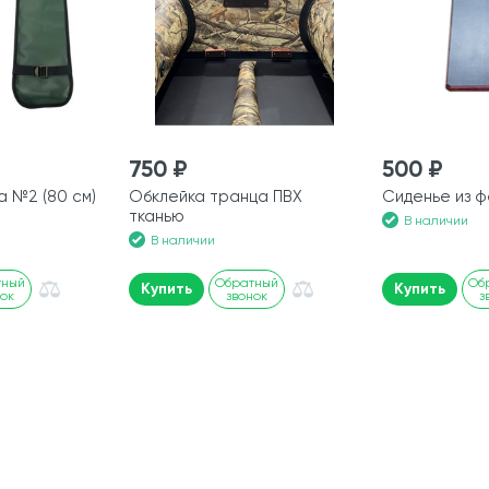
750 ₽
500 ₽
а №2 (80 см)
Обклейка транца ПВХ
Сиденье из ф
тканью
В наличии
В наличии
тный
Обратный
Об
Купить
Купить
нок
звонок
з