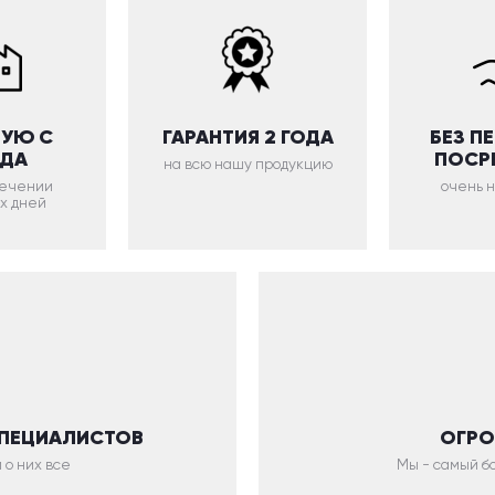
УЮ С
ГАРАНТИЯ 2 ГОДА
БЕЗ П
ОДА
ПОСР
на всю нашу продукцию
 течении
очень 
х дней
СПЕЦИАЛИСТОВ
ОГРО
 о них все
Мы - самый бо