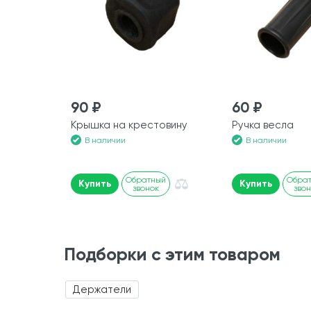
90 ₽
60 ₽
Крышка на крестовину
Ручка весла
В наличии
В наличии
Обратный
Обра
Купить
Купить
звонок
зво
Подборки с этим товаром
Держатели