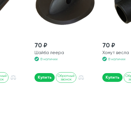
70 ₽
70 ₽
Шайба леера
Хомут весла
В наличии
В наличии
тный
Обратный
Об
Купить
Купить
нок
звонок
з