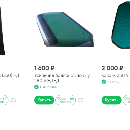
1 600 ₽
2 000 ₽
 (350) НД
Усиление баллонов по дну
Коврик 350 
280 V НДНД
В наличии
В наличии
тный
Обратный
Об
Купить
Купить
нок
звонок
з