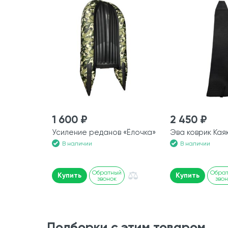
1 600 ₽
2 450 ₽
Усиление реданов «Ёлочка»
Эва коврик Каяк
В наличии
В наличии
Обратный
Обра
Купить
Купить
звонок
зво
Подборки с этим товаром