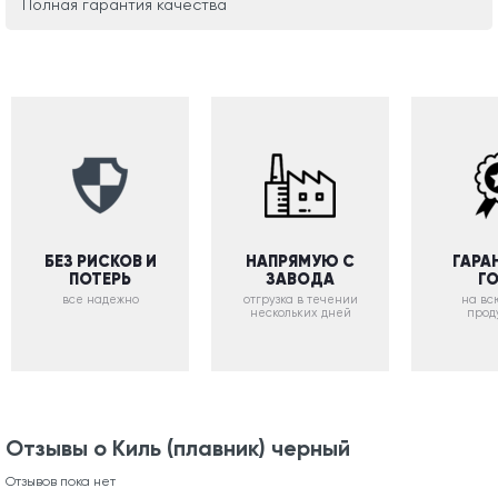
Полная гарантия качества
БЕЗ РИСКОВ И
НАПРЯМУЮ С
ГАРА
ПОТЕРЬ
ЗАВОДА
Г
все надежно
отгрузка в течении
на вс
нескольких дней
прод
Отзывы о Киль (плавник) черный
Отзывов пока нет