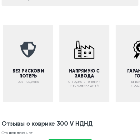
БЕЗ РИСКОВ И
НАПРЯМУЮ С
ГАРА
ПОТЕРЬ
ЗАВОДА
Г
все надежно
отгрузка в течении
на вс
нескольких дней
прод
Отзывы о коврике 300 V НДНД
Отзывов пока нет