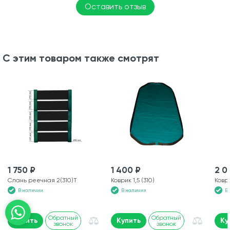
Оставить отзыв
С этим товаром также смотрят
1 750 ₽
1 400 ₽
2 0
Слань реечная 2(310)Т
Коврик 1,5 (310)
Ковр
В наличии
В наличии
В
Обратный
Обратный
Купить
Купить
Ку
звонок
звонок