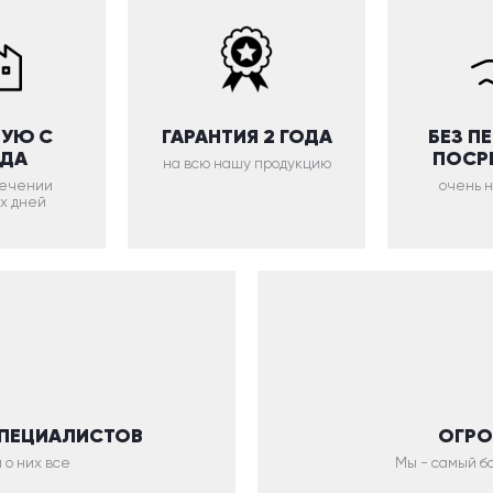
УЮ С
ГАРАНТИЯ 2 ГОДА
БЕЗ П
ОДА
ПОСР
на всю нашу продукцию
 течении
очень 
х дней
СПЕЦИАЛИСТОВ
ОГРО
 о них все
Мы - самый бо