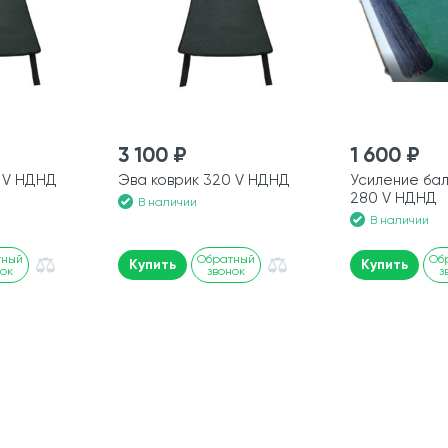
3 100 ₽
1 600 ₽
 V НДНД
Эва коврик 320 V НДНД
Усиление бал
280 V НДНД
В наличии
В наличии
тный
Обратный
Об
Купить
Купить
нок
звонок
з