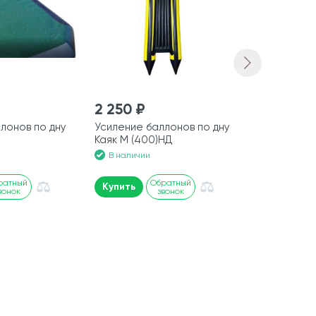
2 250 ₽
2 700 ₽
лонов по дну
Усиление баллонов по дну
Эва коврик
Каяк М (400)НД
В наличии
В наличии
ратный
Обратный
Купить
Купить
вонок
звонок