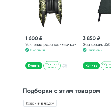
1 600 ₽
3 850 ₽
Усиление реданов «Ёлочка»
Эва коврик 350
В наличии
В наличии
Обратный
Обра
Купить
Купить
звонок
зво
Подборки с этим товаром
Коврики в лодку