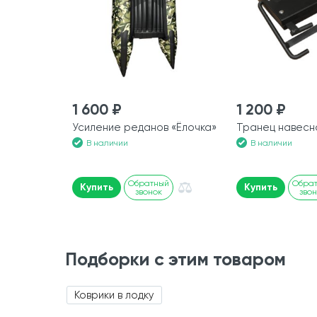
1 600 ₽
1 200 ₽
Усиление реданов «Ёлочка»
Транец навесн
В наличии
В наличии
Обратный
Обра
Купить
Купить
звонок
зво
Подборки с этим товаром
Коврики в лодку