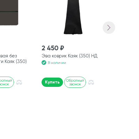
2 450 ₽
1 600 ₽
вая без
Эва коврик Каяк (350) НД
Коврик 2 (2
и Каяк (350)
В наличии
В наличии
ратный
Обратный
Купить
Купить
вонок
звонок