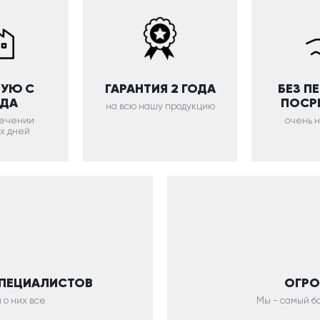
УЮ С
ГАРАНТИЯ 2 ГОДА
БЕЗ П
ОДА
ПОСР
на всю нашу продукцию
 течении
очень 
х дней
СПЕЦИАЛИСТОВ
ОГРО
 о них все
Мы - самый бо