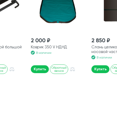
2 000 ₽
2 850 ₽
ой большой
Коврик 350 V НДНД
Слань целико
носовой част
В наличии
В наличии
тный
Обратный
Об
Купить
Купить
нок
звонок
з