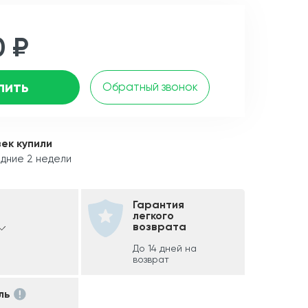
0 ₽
пить
Обратный звонок
век купили
дние 2 недели
Гарантия
легкого
возврата
До 14 дней на
возврат
ль