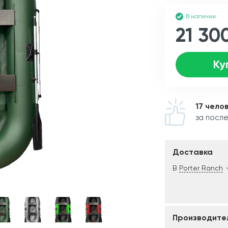
В наличии
21 30
Ку
17 чело
за после
Доставка
В
Porter Ranch
Производите