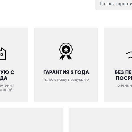
Полная гаранти
УЮ С
ГАРАНТИЯ 2 ГОДА
БЕЗ П
ОДА
ПОСР
на всю нашу продукцию
 течении
очень 
х дней