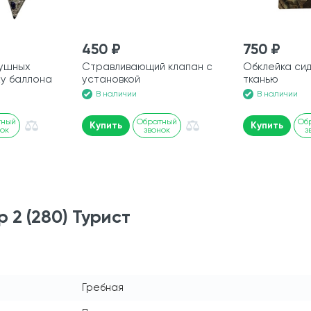
450 ₽
750 ₽
душных
Стравливающий клапан с
Обклейка си
ху баллона
установкой
тканью
В наличии
В наличии
тный
Обратный
Об
Купить
Купить
нок
звонок
з
 2 (280) Турист
Гребная