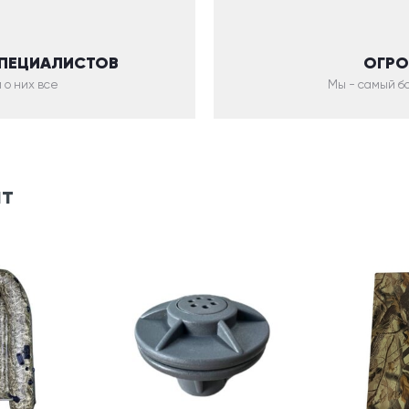
СПЕЦИАЛИСТОВ
ОГРО
 о них все
Мы - самый бо
ят