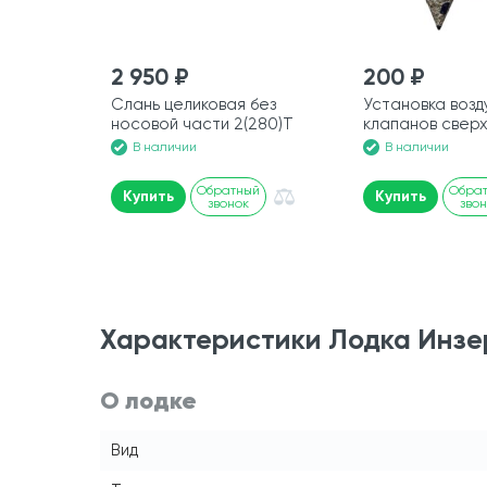
2 950 ₽
200 ₽
Слань целиковая без
Установка воз
носовой части 2(280)Т
клапанов свер
В наличии
В наличии
Обратный
Обра
Купить
Купить
звонок
зво
Характеристики Лодка Инзер
О лодке
Вид