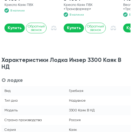
Кресло Каяк ПВХ
Кресло Каяк ПВХ
Весл
«Трансформер»
«Тра
В наличии
В наличии
В
Обратный
Обратный
Купить
Купить
Ку
звонок
звонок
Характеристики Лодка Инзер 3300 Каяк В
НД
О лодке
Вид
Гребная
Тип дна
Надувное
Модель
3300 Каяк В НД
Страна производства
Россия
Серия
Каяк