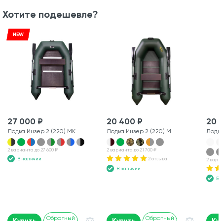
Хотите подешевле?
NEW
27 000 ₽
20 400 ₽
20 
Лодка Инзер 2 (220) МК
Лодка Инзер 2 (220) М
Лодк
2 варианта до 27 600 ₽
2 варианта до 21 700 ₽
В наличии
2 отзыва
2 вари
В наличии
В
Обратный
Обратный
Купить
Купить
Ку