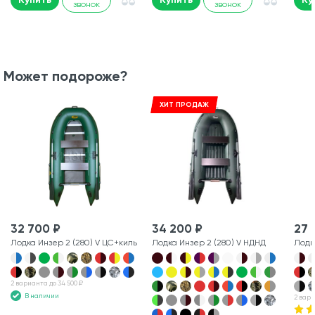
звонок
звонок
Может подороже?
ХИТ ПРОДАЖ
32 700 ₽
34 200 ₽
27 
Лодка Инзер 2 (280) V ЦС+киль
Лодка Инзер 2 (280) V НДНД
Лодк
2 варианта до 34 500 ₽
В наличии
2 вари