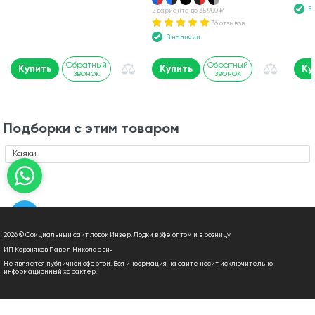
В
2 варианта до 35 900 ₽
36 отзывов
В наличии
Обратный
Обратный
Купить
Купить
Ку
звонок
звонок
Подборки с этим товаром
Каяки
2026 © Официальный сайт лодок Инзер. Лодки в Уфе оптом и в розницу
ИП Корзняков Павел Николаевич
Не является публичной офертой. Вся информация на сайте носит исключительно
информационный характер.