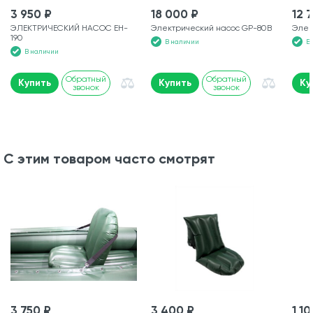
3 950 ₽
18 000 ₽
12 
ЭЛЕКТРИЧЕСКИЙ НАСОС EH-
Электрический насос GP-80В
Элек
190
В наличии
В
В наличии
Обратный
Обратный
Купить
Купить
Ку
звонок
звонок
С этим товаром часто смотрят
3 750 ₽
3 400 ₽
1 1