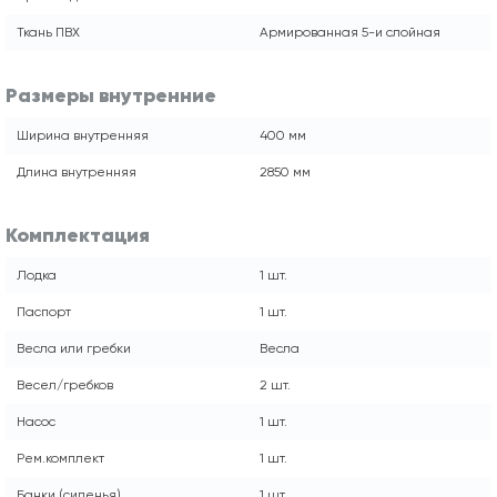
Ткань ПВХ
Армированная 5-и слойная
Размеры внутренние
Ширина внутренняя
400 мм
Длина внутренняя
2850 мм
Комплектация
Лодка
1 шт.
Паспорт
1 шт.
Весла или гребки
Весла
Весел/гребков
2 шт.
Насос
1 шт.
Рем.комплект
1 шт.
Банки (сиденья)
1 шт.