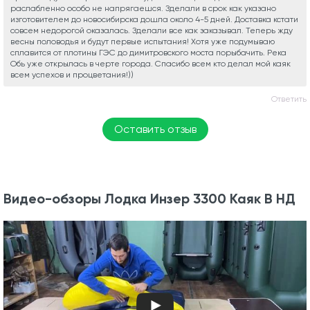
раслабленно особо не напрягаешся. Зделали в срок как указано
изготовителем до новосибирска дошла около 4-5 дней. Доставка кстати
совсем недорогой оказалась. Зделали все как заказывал. Теперь жду
весны половодья и будут первые испытания! Хотя уже подумываю
сплавится от плотины ГЭС до димитровского моста порыбачить. Река
Обь уже открылась в черте города. Спасибо всем кто делал мой каяк
всем успехов и процветания!))
Ответить
Оставить отзыв
Видео-обзоры Лодка Инзер 3300 Каяк В НД