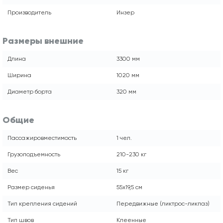
Производитель
Инзер
Размеры внешние
Длина
3300 мм
Ширина
1020 мм
Диаметр борта
320 мм
Общие
Пассажировместимость
1 чел.
Грузоподъемность
210-230 кг
Вес
15 кг
Размер сиденья
55х19,5 см
Тип крепления сидений
Передвижные (ликтрос-ликпаз)
Тип швов
Клеенные