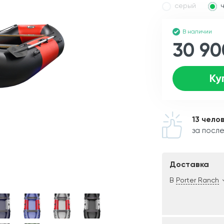
серый
В наличии
30 90
Ку
13 чело
за после
Доставка
В
Porter Ranch