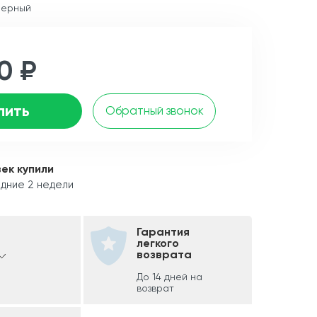
черный
0 ₽
пить
Обратный звонок
век купили
дние 2 недели
Гарантия
легкого
возврата
До 14 дней на
возврат