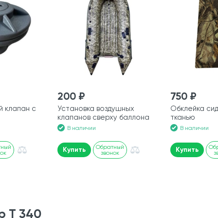
200 ₽
750 ₽
 клапан с
Установка воздушных
Обклейка си
клапанов сверху баллона
тканью
В наличии
В наличии
тный
Обратный
Об
Купить
Купить
нок
звонок
з
р Т 340