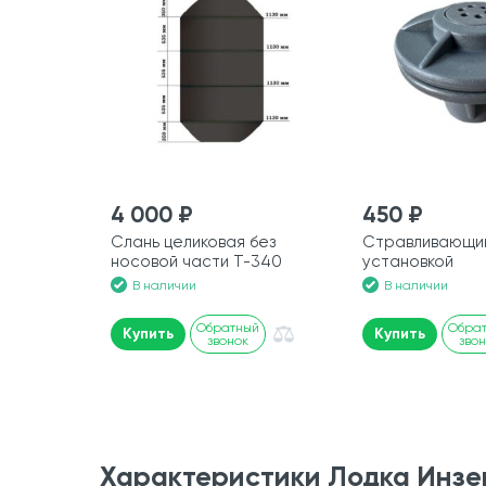
4 000 ₽
450 ₽
Слань целиковая без
Стравливающий
носовой части Т-340
установкой
В наличии
В наличии
Обратный
Обра
Купить
Купить
звонок
зво
Характеристики Лодка Инзе