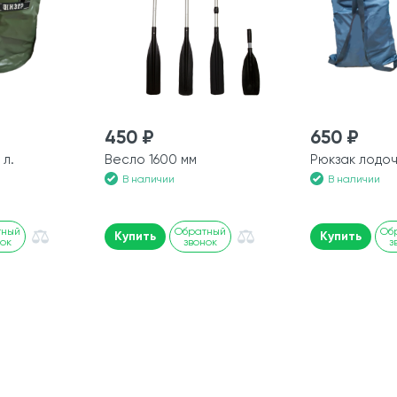
450 ₽
650 ₽
 л.
Весло 1600 мм
Рюкзак лодо
В наличии
В наличии
тный
Обратный
Об
Купить
Купить
нок
звонок
з