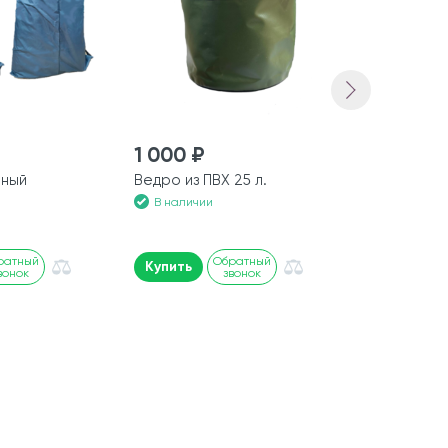
1 000 ₽
650 ₽
чный
Ведро из ПВХ 25 л.
Весло 1800
В наличии
В наличии
ратный
Обратный
Купить
Купить
вонок
звонок