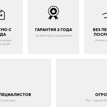
УЮ С
ГАРАНТИЯ 2 ГОДА
БЕЗ П
ОДА
ПОСР
на всю нашу продукцию
 течении
очень 
х дней
СПЕЦИАЛИСТОВ
ОГРО
 о них все
Мы - самый бо