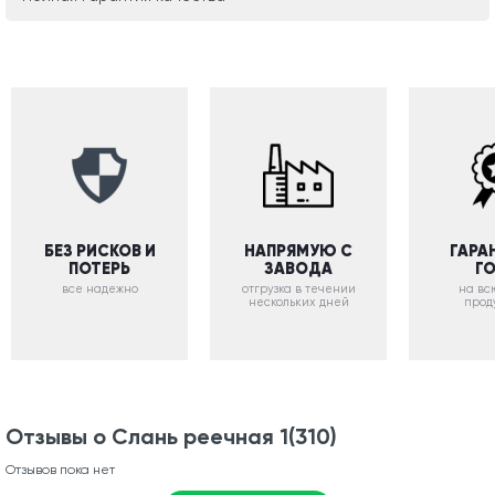
БЕЗ РИСКОВ И
НАПРЯМУЮ С
ГАРА
ПОТЕРЬ
ЗАВОДА
Г
все надежно
отгрузка в течении
на вс
нескольких дней
прод
Отзывы о Слань реечная 1(310)
Отзывов пока нет