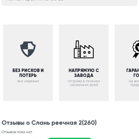
БЕЗ РИСКОВ И
НАПРЯМУЮ С
ГАРА
ПОТЕРЬ
ЗАВОДА
Г
все надежно
отгрузка в течении
на вс
нескольких дней
прод
Отзывы о Слань реечная 2(260)
Отзывов пока нет