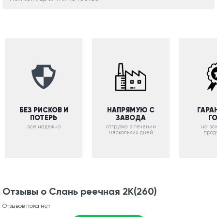
БЕЗ РИСКОВ И
НАПРЯМУЮ С
ГАРА
ПОТЕРЬ
ЗАВОДА
Г
все надежно
отгрузка в течении
на вс
нескольких дней
прод
Отзывы о Слань реечная 2К(260)
Отзывов пока нет