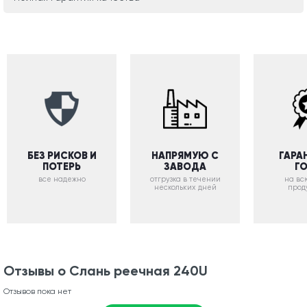
БЕЗ РИСКОВ И
НАПРЯМУЮ С
ГАРА
ПОТЕРЬ
ЗАВОДА
Г
все надежно
отгрузка в течении
на вс
нескольких дней
прод
Отзывы о Слань реечная 240U
Отзывов пока нет