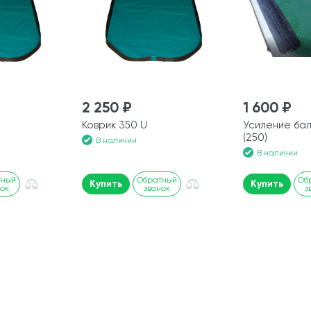
2 250 ₽
1 600 ₽
Коврик 350 U
Усиление бал
(250)
В наличии
В наличии
тный
Обратный
Об
Купить
Купить
нок
звонок
з