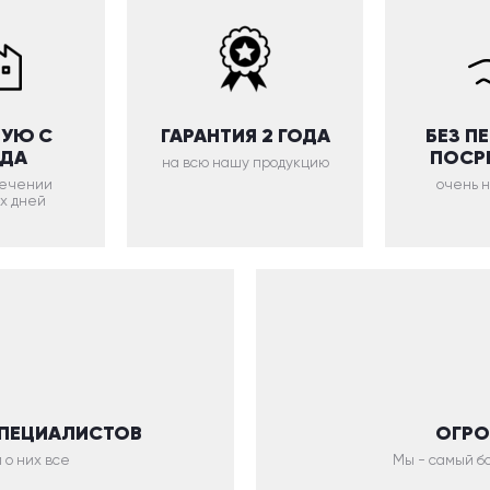
УЮ С
ГАРАНТИЯ 2 ГОДА
БЕЗ П
ОДА
ПОСР
на всю нашу продукцию
 течении
очень 
х дней
СПЕЦИАЛИСТОВ
ОГРО
 о них все
Мы - самый бо