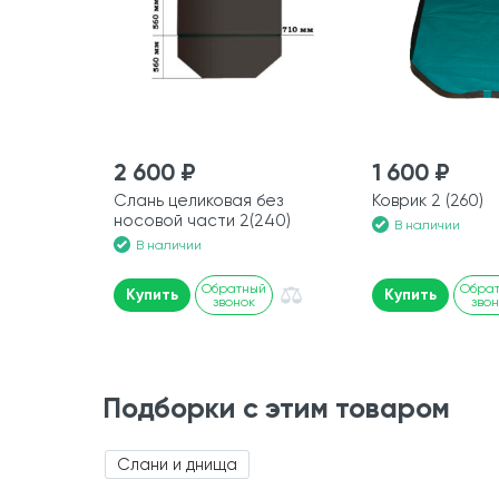
2 600 ₽
1 600 ₽
Слань целиковая без
Коврик 2 (260)
носовой части 2(240)
В наличии
В наличии
Обратный
Обра
Купить
Купить
звонок
зво
Подборки с этим товаром
Слани и днища