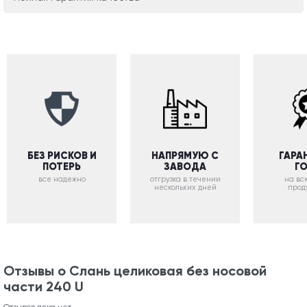
БЕЗ РИСКОВ И
НАПРЯМУЮ С
ГАРА
ПОТЕРЬ
ЗАВОДА
Г
все надежно
отгрузка в течении
на вс
нескольких дней
прод
Отзывы о Слань целиковая без носовой
части 240 U