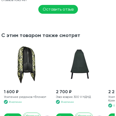
Отзывов пока нет
Оставить отзыв
С этим товаром также смотрят
1 600 ₽
2 700 ₽
2 2
Усиление реданов «Ёлочка»
Эва коврик 300 V НДНД
Усил
Каяк
В наличии
В наличии
В
Обратный
Обратный