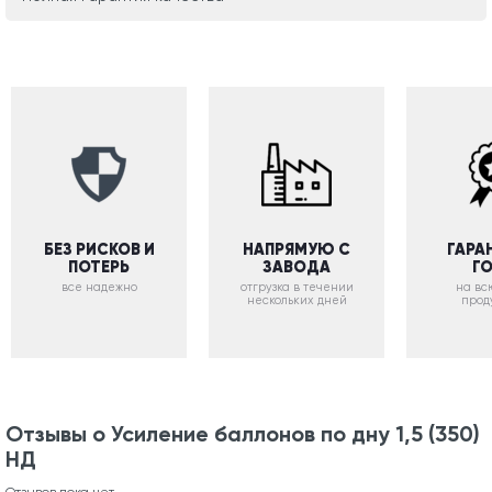
БЕЗ РИСКОВ И
НАПРЯМУЮ С
ГАРА
ПОТЕРЬ
ЗАВОДА
Г
все надежно
отгрузка в течении
на вс
нескольких дней
прод
Отзывы о Усиление баллонов по дну 1,5 (350)
НД