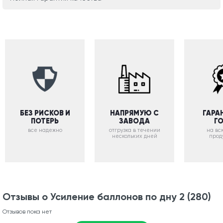
БЕЗ РИСКОВ И
НАПРЯМУЮ С
ГАРА
ПОТЕРЬ
ЗАВОДА
Г
все надежно
отгрузка в течении
на вс
нескольких дней
прод
Отзывы о Усиление баллонов по дну 2 (280)
Отзывов пока нет