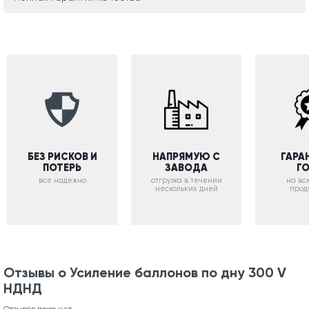
БЕЗ РИСКОВ И
НАПРЯМУЮ С
ГАРА
ПОТЕРЬ
ЗАВОДА
Г
все надежно
отгрузка в течении
на вс
нескольких дней
прод
Отзывы о Усиление баллонов по дну 300 V
НДНД