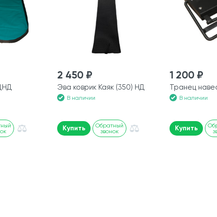
2 450 ₽
1 200 ₽
НДНД
Эва коврик Каяк (350) НД
Транец наве
В наличии
В наличии
тный
Обратный
Об
Купить
Купить
нок
звонок
з