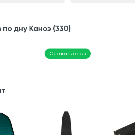
по дну Каноэ (330)
Оставить отзыв
ят