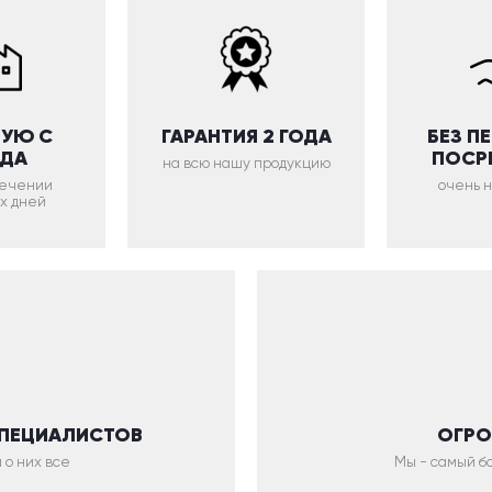
УЮ С
ГАРАНТИЯ 2 ГОДА
БЕЗ П
ОДА
ПОСР
на всю нашу продукцию
 течении
очень 
х дней
СПЕЦИАЛИСТОВ
ОГРО
 о них все
Мы - самый бо