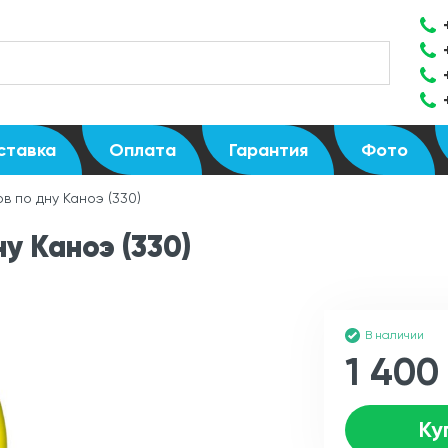
ставка
Оплата
Гарантия
Фото
в по дну Каноэ (330)
у Каноэ (330)
В наличии
1 400
Ку