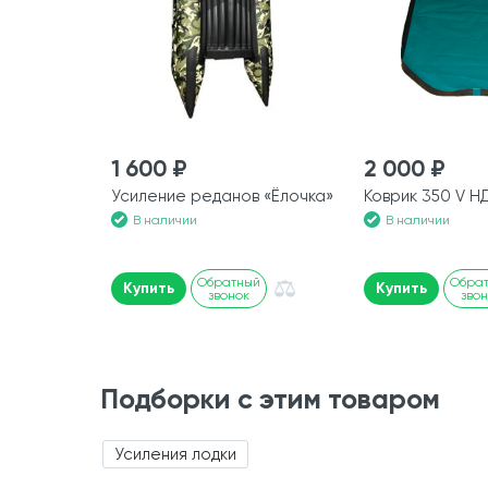
1 600 ₽
2 000 ₽
Усиление реданов «Ёлочка»
Коврик 350 V 
В наличии
В наличии
Обратный
Обра
Купить
Купить
звонок
зво
Подборки с этим товаром
Усиления лодки