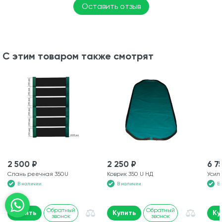
Оставить отзыв
С этим товаром также смотрят
2 500 ₽
2 250 ₽
6 7
Слань реечная 350U
Коврик 350 U НД
Усил
В наличии
В наличии
В
Обратный
Обратный
Купить
Купить
Ку
звонок
звонок