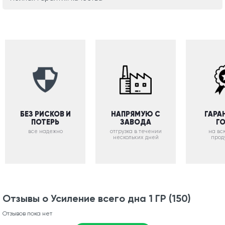
БЕЗ РИСКОВ И
НАПРЯМУЮ С
ГАРА
ПОТЕРЬ
ЗАВОДА
Г
все надежно
отгрузка в течении
на вс
нескольких дней
прод
Отзывы о Усиление всего дна 1 ГР (150)
Отзывов пока нет