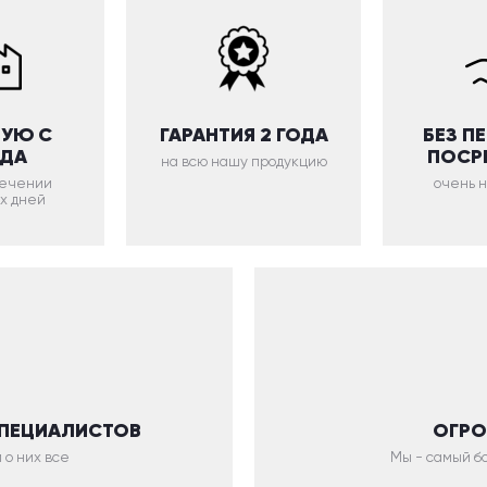
УЮ С
ГАРАНТИЯ 2 ГОДА
БЕЗ П
ОДА
ПОСР
на всю нашу продукцию
 течении
очень 
х дней
СПЕЦИАЛИСТОВ
ОГРО
 о них все
Мы - самый бо