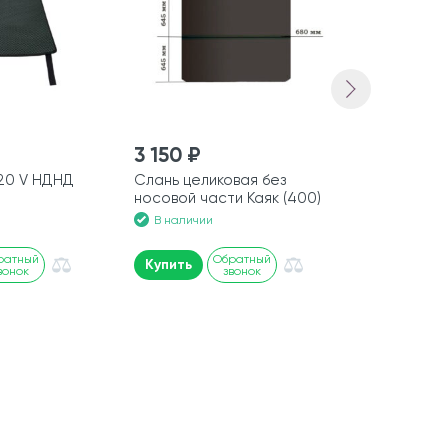
3 150 ₽
8 350 ₽
320 V НДНД
Слань целиковая без
Усиление в
носовой части Каяк (400)
В наличии
В наличии
ратный
Обратный
Купить
Купить
вонок
звонок