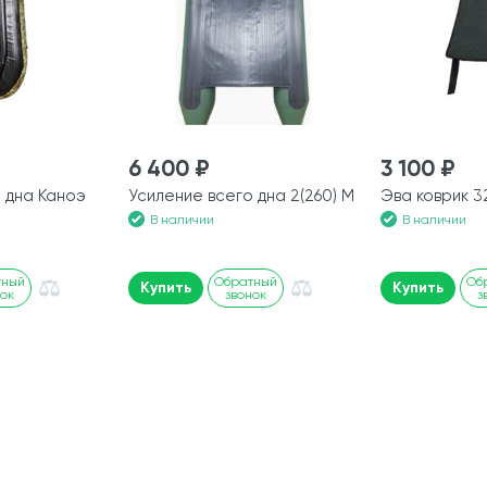
6 400 ₽
3 100 ₽
 дна Каноэ
Усиление всего дна 2(260) М
Эва коврик 
В наличии
В наличии
тный
Обратный
Об
Купить
Купить
нок
звонок
з