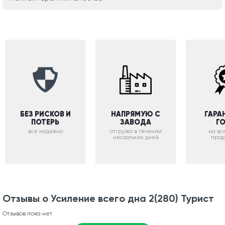
БЕЗ РИСКОВ И
НАПРЯМУЮ С
ГАРА
ПОТЕРЬ
ЗАВОДА
Г
все надежно
отгрузка в течении
на вс
нескольких дней
прод
Отзывы о Усиление всего дна 2(280) Турист
Отзывов пока нет