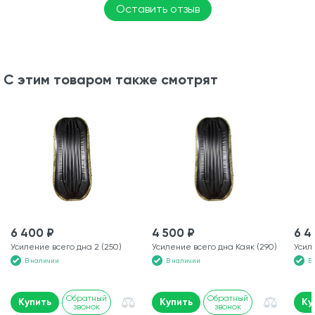
Оставить отзыв
С этим товаром также смотрят
6 400 ₽
4 500 ₽
6 4
Усиление всего дна 2 (250)
Усиление всего дна Каяк (290)
Усил
В наличии
В наличии
В
Обратный
Обратный
Купить
Купить
Ку
звонок
звонок