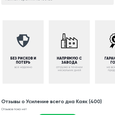
БЕЗ РИСКОВ И
НАПРЯМУЮ С
ГАРА
ПОТЕРЬ
ЗАВОДА
Г
все надежно
отгрузка в течении
на вс
нескольких дней
прод
Отзывы о Усиление всего дна Каяк (400)
Отзывов пока нет