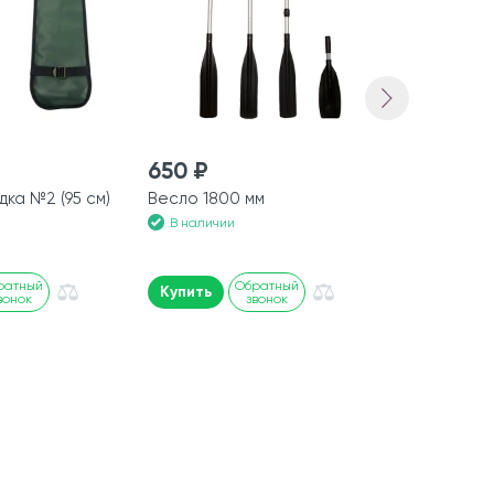
650 ₽
700 ₽
дка №2 (95 см)
Весло 1800 мм
Сумка лод
В наличии
В наличии
ратный
Обратный
Купить
Купить
вонок
звонок