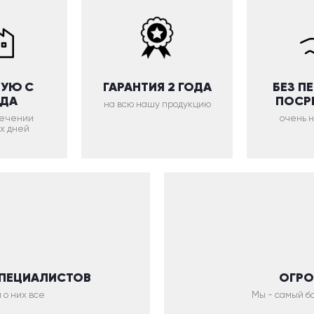
УЮ С
ГАРАНТИЯ 2 ГОДА
БЕЗ П
ОДА
ПОСР
на всю нашу продукцию
 течении
очень 
х дней
СПЕЦИАЛИСТОВ
ОГРО
 о них все
Мы - самый бо