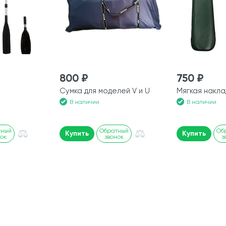
800 ₽
750 ₽
Сумка для моделей V и U
Мягкая накла
В наличии
В наличии
тный
Обратный
Об
Купить
Купить
нок
звонок
з