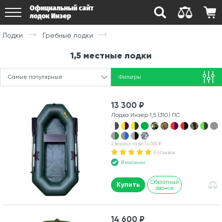
Официальный сайт
лодок Инзер
Лодки
Гребные лодки
1,5 местные лодки
Самые популярные
Фильтры
13 300 ₽
Лодка Инзер 1,5 (310) ПС
2 варианта до 14 600 ₽
5 отзывов
В наличии
Обратный
Купить
звонок
14 600 ₽